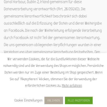
Canal Harbour, Dublin 2, Irland gemeinsam für diese
Datenverarbeitung verantwortlich (Art. 26 DSGVO). Die
gemeinsame Verantwortlichkeit beschränkt sich dabei
ausschließlich auf die Erfassung der Daten und deren Weitergabe
an Facebook. Die nach der Weiterleitung erfolgende Verarbeitung
durch Facebook ist nicht Teil der gemeinsamen Verantwortung.
Die uns gemeinsam obliegenden Verpflichtungen wurden in einer
Vereinbarung über gemeinsame Verarbeitung festgehalten. Den
Wortlaut der Vereinbarung finden Sie unter:
Wir verwenden Cookies, die für die Gundfunktionen dieser Webseite
notwendig sind und die Verwendung des Shops ermöglichen. Persönliche
https://www.facebook.com/legal/controller_addendum
. Laut
Daten werden nur im Zuge einer Bestellung im Shop gespeichert. Wenn
dieser Vereinbarung sind wir für die Erteilung der
Sie auf "Akzeptieren" klicken, stimmen Sie der Verwendung der
Datenschutzinformationen beim Einsatz des Facebook-Tools und
erforderlichen Cookies zu.
Mehr erfahren
für die datenschutzrechtlich sichere Implementierung des Tools
auf unserer Website verantwortlich. Für die Datensicherheit der
Cookie Einstellungen
ABLEHNEN
ALLE AKZEPTIEREN
Facebook-Produkte ist Facebook verantwortlich.