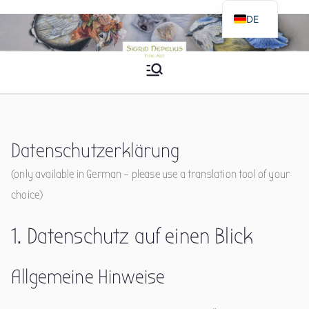
Zum
DE
Inhalt
EN
springen
Sigrid Nepelius
Fine Art
Datenschutzerklärung
(only available in German – please use a translation tool of your
choice)
1. Datenschutz auf einen Blick
Allgemeine Hinweise