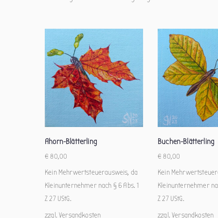
Ahorn-Blätterling
Buchen-Blätterling
€
80,00
€
80,00
Kein Mehrwertsteuerausweis, da
Kein Mehrwertsteuer
Kleinunternehmer nach § 6 Abs. 1
Kleinunternehmer nac
Z 27 UStG.
Z 27 UStG.
zzgl.
Versandkosten
zzgl.
Versandkosten