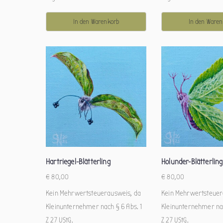
In den Warenkorb
In den Ware
Hartriegel-Blätterling
Holunder-Blätterling
€
80,00
€
80,00
Kein Mehrwertsteuerausweis, da
Kein Mehrwertsteuer
Kleinunternehmer nach § 6 Abs. 1
Kleinunternehmer nac
Z 27 UStG.
Z 27 UStG.