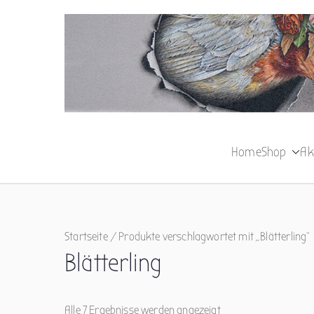
Zum
Inhalt
springen
Home
Shop
Ak
Startseite
/ Produkte verschlagwortet mit „Blätterling“
Blätterling
Alle 7 Ergebnisse werden angezeigt