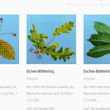
Eichen-Blätterling
Eschen-Blätterli
€
80,00
€
80,00
ausweis, da
Kein Mehrwertsteuerausweis, da
Kein Mehrwertste
h § 6 Abs. 1
Kleinunternehmer nach § 6 Abs. 1
Kleinunternehmer 
Z 27 UStG.
Z 27 UStG.
zzgl.
Versandkosten
zzgl.
Versandkost