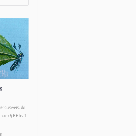
ng
uerausweis, da
nach § 6 Abs. 1
en