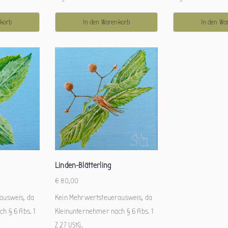
nkorb
In den Warenkorb
In den Wa
Linden-Blätterling
€
80,00
ausweis, da
Kein Mehrwertsteuerausweis, da
h § 6 Abs. 1
Kleinunternehmer nach § 6 Abs. 1
Z 27 UStG.