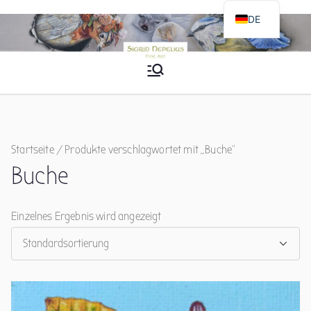
Zum
DE
Inhalt
EN
springen
Sigrid Nepelius
Fine Art
Startseite
/ Produkte verschlagwortet mit „Buche“
Buche
Einzelnes Ergebnis wird angezeigt