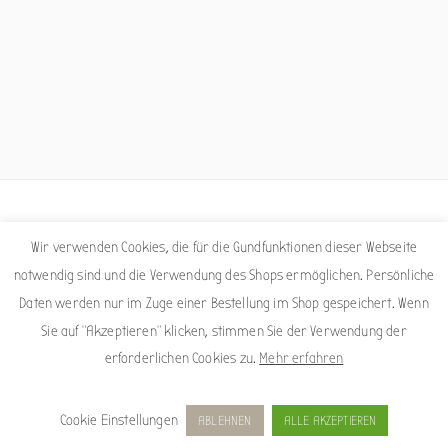
Facebook
Instagram
Wir verwenden Cookies, die für die Gundfunktionen dieser Webseite
notwendig sind und die Verwendung des Shops ermöglichen. Persönliche
Daten werden nur im Zuge einer Bestellung im Shop gespeichert. Wenn
Sie auf "Akzeptieren" klicken, stimmen Sie der Verwendung der
erforderlichen Cookies zu.
Mehr erfahren
Copyright © 2026
Sigrid Nepelius
. Powered by
Zakra
und
WordPress
.
Impressum
Datenschutzerklärung
Allgemeine Geschäftsbedingungen
Versandkosten
Cookie Einstellungen
ABLEHNEN
ALLE AKZEPTIEREN