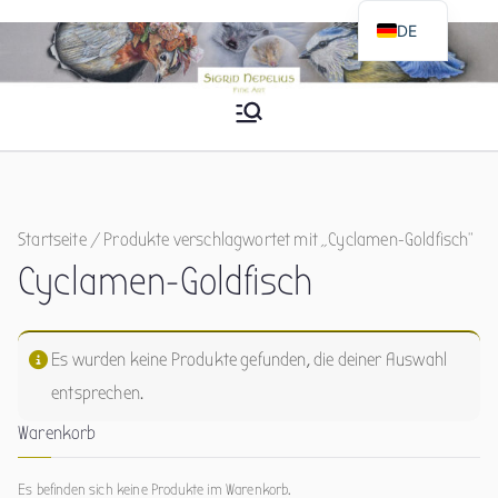
Zum
DE
Inhalt
EN
springen
Sigrid Nepelius
Fine Art
Startseite
/ Produkte verschlagwortet mit „Cyclamen-Goldfisch“
Cyclamen-Goldfisch
Es wurden keine Produkte gefunden, die deiner Auswahl
entsprechen.
Warenkorb
Es befinden sich keine Produkte im Warenkorb.