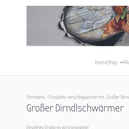
Zum
Inhalt
springen
Home
Shop
Ak
Startseite
/ Produkte verschlagwortet mit „Großer Dir
Großer Dirndlschwärmer
Einzelnes Ergebnis wird angezeigt