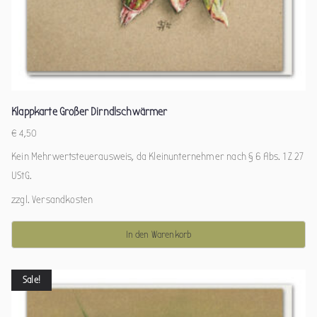
Klappkarte Großer Dirndlschwärmer
€
4,50
Kein Mehrwertsteuerausweis, da Kleinunternehmer nach § 6 Abs. 1 Z 27
UStG.
zzgl.
Versandkosten
In den Warenkorb
Sale!