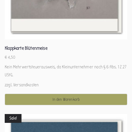
Klappkarte Blütenmeise
€
4,50
Kein Mehrwertsteuerausweis, da Kleinunternehmer nach § 6 Abs. 1 Z 27
UStG.
zzgl.
Versandkosten
In den Warenkorb
Sale!