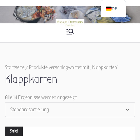
Zum
DE
Inhalt
EN
springen
Sigrid Nepelius
Fine Art
Startseite
/ Produkte verschlagwortet mit „Klappkarten“
Klappkarten
Alle 14 Ergebnisse werden angezeigt
Sale!