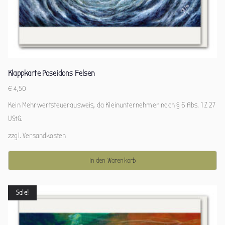
Klappkarte Poseidons Felsen
€
4,50
Kein Mehrwertsteuerausweis, da Kleinunternehmer nach § 6 Abs. 1 Z 27
UStG.
zzgl.
Versandkosten
In den Warenkorb
Sale!