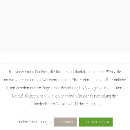
Facebook
Instagram
Wir verwenden Cookies, die für die Gundfunktionen dieser Webseite
notwendig sind und die Verwendung des Shops ermöglichen. Persönliche
Daten werden nur im Zuge einer Bestellung im Shop gespeichert. Wenn
Sie auf "Akzeptieren" klicken, stimmen Sie der Verwendung der
erforderlichen Cookies zu.
Mehr erfahren
Copyright © 2026
Sigrid Nepelius
. Powered by
Zakra
und
WordPress
.
Impressum
Datenschutzerklärung
Allgemeine Geschäftsbedingungen
Versandkosten
Cookie Einstellungen
ABLEHNEN
ALLE AKZEPTIEREN