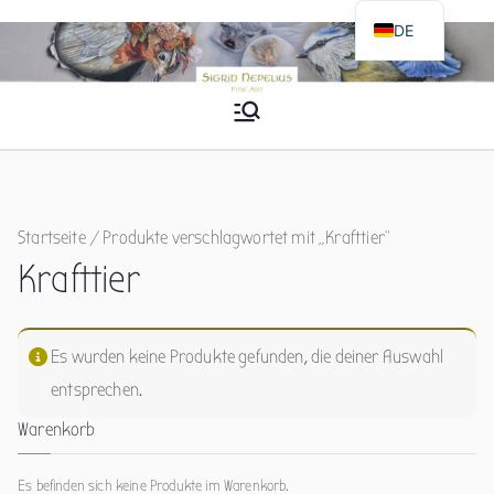
Zum
DE
Inhalt
EN
springen
Sigrid Nepelius
Fine Art
Startseite
/ Produkte verschlagwortet mit „Krafttier“
Krafttier
Es wurden keine Produkte gefunden, die deiner Auswahl
entsprechen.
Warenkorb
Es befinden sich keine Produkte im Warenkorb.