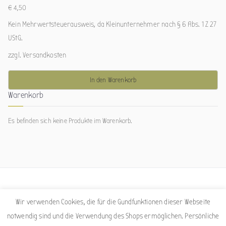
€
4,50
Kein Mehrwertsteuerausweis, da Kleinunternehmer nach § 6 Abs. 1 Z 27
UStG.
zzgl.
Versandkosten
In den Warenkorb
Warenkorb
Es befinden sich keine Produkte im Warenkorb.
Facebook
Instagram
Wir verwenden Cookies, die für die Gundfunktionen dieser Webseite
notwendig sind und die Verwendung des Shops ermöglichen. Persönliche