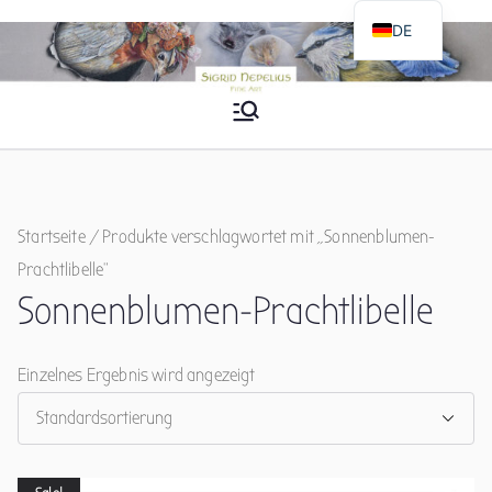
Zum
DE
Inhalt
EN
springen
Sigrid Nepelius
Fine Art
Startseite
/ Produkte verschlagwortet mit „Sonnenblumen-
Prachtlibelle“
Sonnenblumen-Prachtlibelle
Einzelnes Ergebnis wird angezeigt