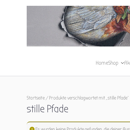
Zum
Inhalt
springen
Home
Shop
Ak
Startseite
/ Produkte verschlagwortet mit „stille Pfade“
stille Pfade
Es wurden keine Produkte gefunden, die deiner Au