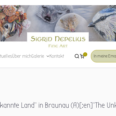
Sigrid Nepelius
Fine Art
0
tuelles
Über mich
Galerie
Kontakt
In meine Emai
kannte Land” in Braunau (A)[:en]”The Un