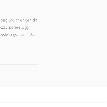
berg und ich einige nicht
zzi, Gabriele Gugg,
usstellungsdauer: 1. Juni