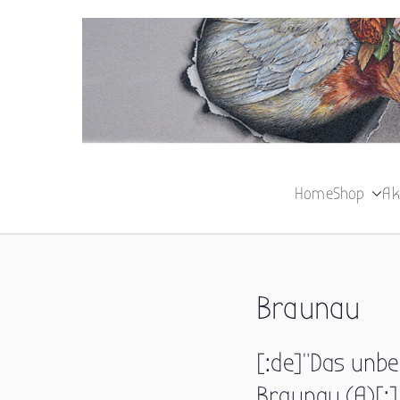
Zum
Inhalt
springen
Home
Shop
Ak
Braunau
[:de]”Das unbe
Braunau (A)[:]