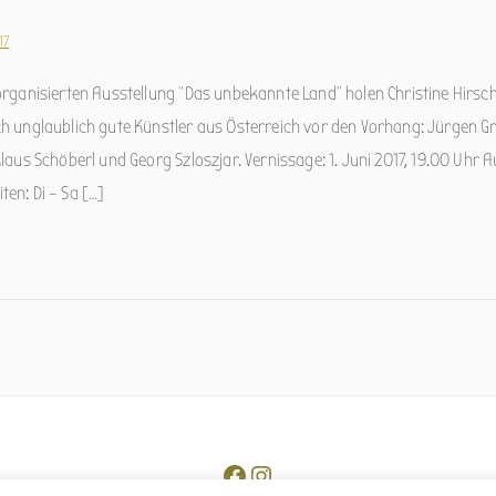
17
rganisierten Ausstellung “Das unbekannte Land” holen Christine Hirsch
 unglaublich gute Künstler aus Österreich vor den Vorhang: Jürgen Gra
aus Schöberl und Georg Szloszjar. Vernissage: 1. Juni 2017, 19.00 Uhr A
iten: Di – Sa […]
Facebook
Instagram