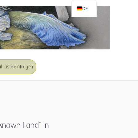
DE
EN
l-Liste eintragen
known Land” in