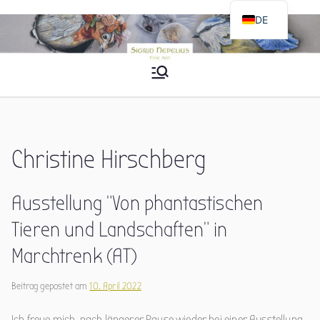
Zum
DE
Inhalt
EN
springen
Sigrid Nepelius
Fine Art
Christine Hirschberg
Ausstellung “Von phantastischen
Tieren und Landschaften” in
Marchtrenk (AT)
Beitrag gepostet am
10. April 2022
Ich freue mich, nach längerer Pause wieder bei einer Ausstellung