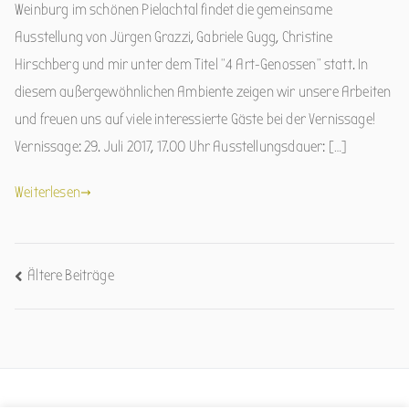
Weinburg im schönen Pielachtal findet die gemeinsame
Ausstellung von Jürgen Grazzi, Gabriele Gugg, Christine
Hirschberg und mir unter dem Titel “4 Art-Genossen” statt. In
diesem außergewöhnlichen Ambiente zeigen wir unsere Arbeiten
und freuen uns auf viele interessierte Gäste bei der Vernissage!
Vernissage: 29. Juli 2017, 17.00 Uhr Ausstellungsdauer: […]
Weiterlesen
Beitrags-
Ältere Beiträge
Navigation