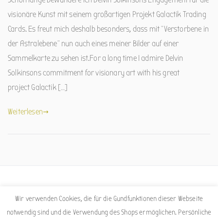
visionäre Kunst mit seinem großartigen Projekt Galactik Trading
Cards. Es freut mich deshalb besonders, dass mit “Verstorbene in
der Astralebene” nun auch eines meiner Bilder auf einer
Sammelkarte zu sehen ist.For a long time I admire Delvin
Solkinsons commitment for visionary art with his great
project Galactik […]
Weiterlesen
Facebook
Instagram
Wir verwenden Cookies, die für die Gundfunktionen dieser Webseite
notwendig sind und die Verwendung des Shops ermöglichen. Persönliche