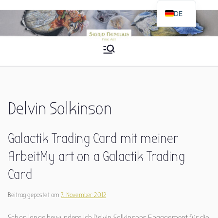
Zum
DE
Inhalt
EN
springen
Sigrid Nepelius
Fine Art
Delvin Solkinson
Galactik Trading Card mit meiner
Arbeit
My art on a Galactik Trading
Card
Beitrag gepostet am
7. November 2012
Schon lange bewundere ich Delvin Solkinsons Engagement für die