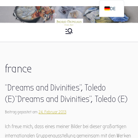
Zum
DE
Inhalt
EN
springen
Sigrid Nepelius
Fine Art
france
“Dreams and Divinities”, Toledo
(E)
“Dreams and Divinities”, Toledo (E)
Beitrag gepostet am
24. Februar 2013
Ich freue mich, dass eines meiner Bilder bei dieser großartigen
internationalen Gruppenausstellung gemeinsam mit den Werken