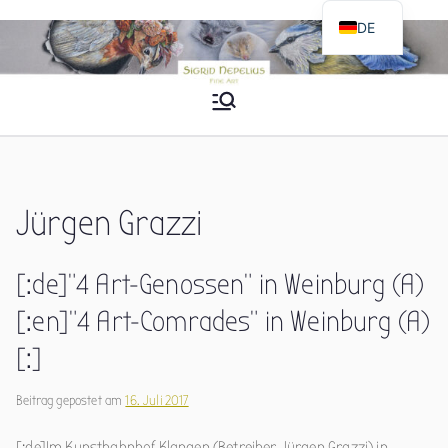
Zum
DE
Inhalt
EN
springen
Sigrid Nepelius
Fine Art
Jürgen Grazzi
[:de]”4 Art-Genossen” in Weinburg (A)
[:en]”4 Art-Comrades” in Weinburg (A)
[:]
Beitrag gepostet am
16. Juli 2017
[:de]Im Kunstbahnhof Klangen (Betreiber Jürgen Grazzi) in