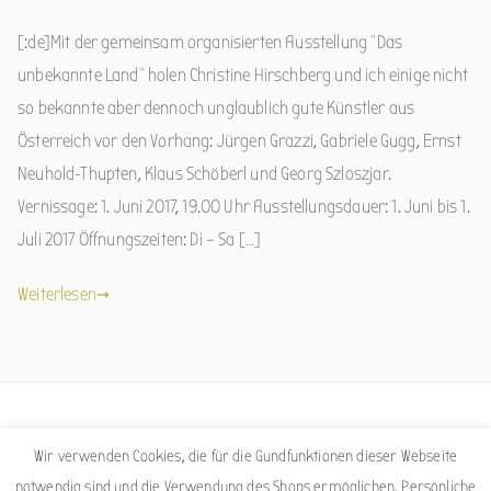
[:de]Mit der gemeinsam organisierten Ausstellung “Das
unbekannte Land” holen Christine Hirschberg und ich einige nicht
so bekannte aber dennoch unglaublich gute Künstler aus
Österreich vor den Vorhang: Jürgen Grazzi, Gabriele Gugg, Ernst
Neuhold-Thupten, Klaus Schöberl und Georg Szloszjar.
Vernissage: 1. Juni 2017, 19.00 Uhr Ausstellungsdauer: 1. Juni bis 1.
Juli 2017 Öffnungszeiten: Di – Sa […]
Weiterlesen
Facebook
Instagram
Wir verwenden Cookies, die für die Gundfunktionen dieser Webseite
notwendig sind und die Verwendung des Shops ermöglichen. Persönliche