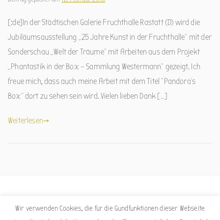
[:de]In der Städtischen Galerie Fruchthalle Rastatt (D) wird die
Jubiläumsausstellung „25 Jahre Kunst in der Fruchthalle“ mit der
Sonderschau „Welt der Träume“ mit Arbeiten aus dem Projekt
„Phantastik in der Box – Sammlung Westermann“ gezeigt. Ich
freue mich, dass auch meine Arbeit mit dem Titel “Pandora’s
Box” dort zu sehen sein wird. Vielen lieben Dank […]
Weiterlesen
Facebook
Instagram
Wir verwenden Cookies, die für die Gundfunktionen dieser Webseite