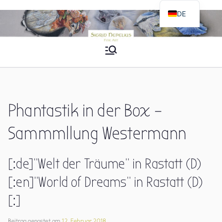
Zum
DE
Inhalt
EN
springen
Sigrid Nepelius
Fine Art
Phantastik in der Box –
Sammmllung Westermann
[:de]”Welt der Träume” in Rastatt (D)
[:en]”World of Dreams” in Rastatt (D)
[:]
Beitrag gepostet am
12. Februar 2018