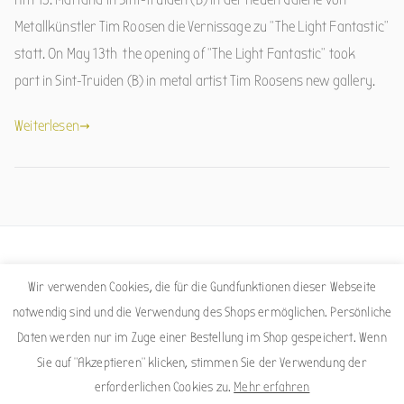
Metallkünstler Tim Roosen die Vernissage zu “The Light Fantastic”
statt. On May 13th the opening of “The Light Fantastic” took
part in Sint-Truiden (B) in metal artist Tim Roosens new gallery.
Weiterlesen
Facebook
Instagram
Wir verwenden Cookies, die für die Gundfunktionen dieser Webseite
notwendig sind und die Verwendung des Shops ermöglichen. Persönliche
Daten werden nur im Zuge einer Bestellung im Shop gespeichert. Wenn
Sie auf "Akzeptieren" klicken, stimmen Sie der Verwendung der
erforderlichen Cookies zu.
Mehr erfahren
Copyright © 2026
Sigrid Nepelius
. Powered by
Zakra
und
WordPress
.