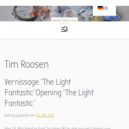
Zum
DE
Inhalt
EN
springen
Sigrid Nepelius
Fine Art
Tim Roosen
Vernissage “The Light
Fantastic”
Opening “The Light
Fantastic”
Beitrag gepostet am
20. Mai 2011
Am 13. Mai fand in Sint-Truiden (B) in der neuen Galerie von