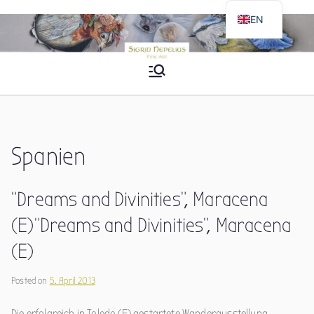
Skip
EN
to
DE
content
Sigrid Nepelius
Fine Art
Spanien
“Dreams and Divinities”, Maracena
(E)
“Dreams and Divinities”, Maracena
(E)
Posted on
5. April 2013
Die erfolgreich in Toledo (E) gestartete Wanderausstellung