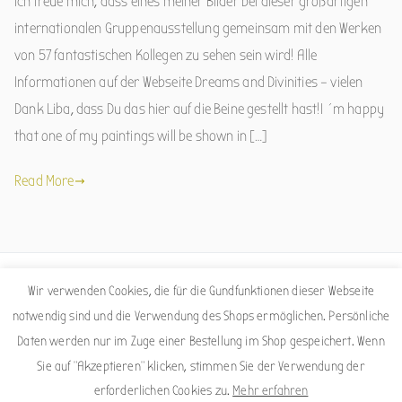
Ich freue mich, dass eines meiner Bilder bei dieser großartigen
internationalen Gruppenausstellung gemeinsam mit den Werken
von 57 fantastischen Kollegen zu sehen sein wird! Alle
Informationen auf der Webseite Dreams and Divinities – vielen
Dank Liba, dass Du das hier auf die Beine gestellt hast!I´m happy
that one of my paintings will be shown in […]
Read More
Wir verwenden Cookies, die für die Gundfunktionen dieser Webseite
Facebook
Instagram
notwendig sind und die Verwendung des Shops ermöglichen. Persönliche
Daten werden nur im Zuge einer Bestellung im Shop gespeichert. Wenn
Sie auf "Akzeptieren" klicken, stimmen Sie der Verwendung der
erforderlichen Cookies zu.
Mehr erfahren