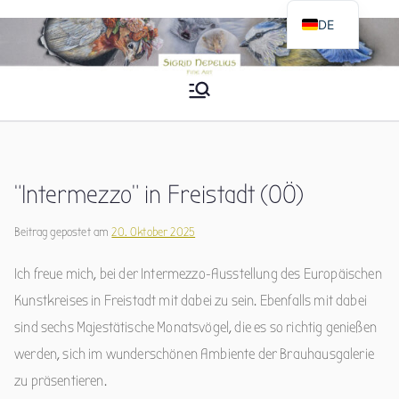
Zum
DE
Inhalt
EN
springen
Sigrid Nepelius
Fine Art
“Intermezzo” in Freistadt (OÖ)
Beitrag gepostet am
20. Oktober 2025
Ich freue mich, bei der Intermezzo-Ausstellung des Europäischen
Kunstkreises in Freistadt mit dabei zu sein. Ebenfalls mit dabei
sind sechs Majestätische Monatsvögel, die es so richtig genießen
werden, sich im wunderschönen Ambiente der Brauhausgalerie
zu präsentieren.