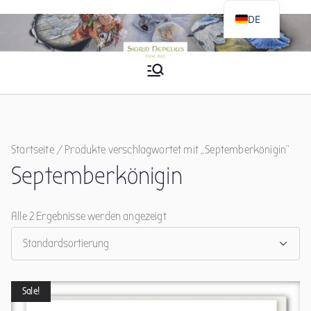
Zum
DE
Inhalt
EN
springen
Sigrid Nepelius
Fine Art
Startseite
/ Produkte verschlagwortet mit „Septemberkönigin“
Septemberkönigin
Alle 2 Ergebnisse werden angezeigt
Sale!