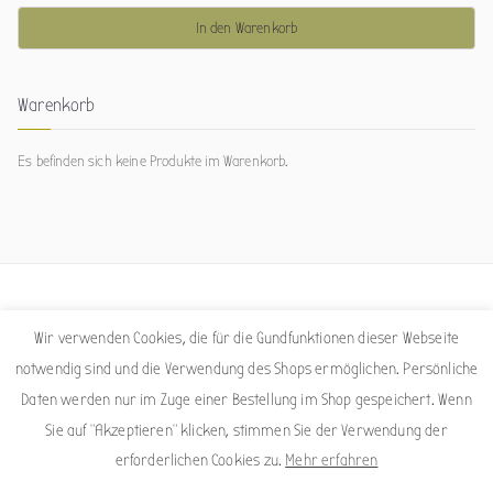
In den Warenkorb
Warenkorb
Es befinden sich keine Produkte im Warenkorb.
Facebook
Instagram
Wir verwenden Cookies, die für die Gundfunktionen dieser Webseite
notwendig sind und die Verwendung des Shops ermöglichen. Persönliche
Daten werden nur im Zuge einer Bestellung im Shop gespeichert. Wenn
Sie auf "Akzeptieren" klicken, stimmen Sie der Verwendung der
erforderlichen Cookies zu.
Mehr erfahren
Copyright © 2026
Sigrid Nepelius
. Powered by
Zakra
und
WordPress
.
Impressum
Datenschutzerklärung
Allgemeine Geschäftsbedingungen