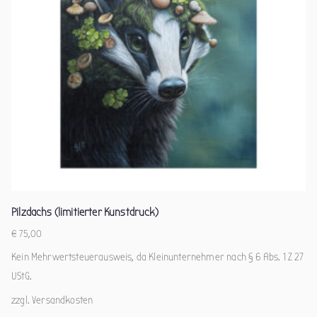
Pilzdachs (limitierter Kunstdruck)
€
75,00
Kein Mehrwertsteuerausweis, da Kleinunternehmer nach § 6 Abs. 1 Z 27
UStG.
zzgl.
Versandkosten