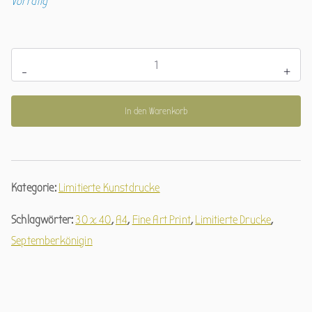
Vorrätig
Septemberkönigin
-
+
(limitierter
Kunstdruck)
In den Warenkorb
Menge
Kategorie:
Limitierte Kunstdrucke
Schlagwörter:
30 x 40
,
A4
,
Fine Art Print
,
Limitierte Drucke
,
Septemberkönigin