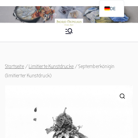
Zum
DE
Inhalt
EN
springen
Sigrid Nepelius
Fine Art
Startseite
/
Limitierte Kunstdrucke
/ Septemberkönigin
(limitierter Kunstdruck)