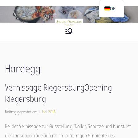
Zum
DE
Inhalt
EN
springen
Sigrid Nepelius
Fine Art
Hardegg
Vernissage Riegersburg
Opening
Riegersburg
Beitrag gepostet am
1. Mai 2013
Bei der Vernissage zur Ausstellung “Dollar, Schätze und Kunst. Ist
die Uhr schon abgelaufen?” im prächtigen Ambiente des