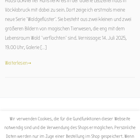
Hausruckviertler Künstlerkreis in der Galerie Lebzelterhaus in
Vöcklabruck mit dabei zu sein. Dort zeige ich erstmals meine
neue Serie “Waldgeflüster”. Sie besteht aus zwei kleinen und zwei
größeren Bildern von magischen Tierwesen, die eng mit dem
Lebensraum Wald “verflochten” sind. Vernissage: 14. Juli 2025,
19.00 Uhr, Galerie […]
Weiterlesen
Facebook
Instagram
Wir verwenden Cookies, die für die Gundfunktionen dieser Webseite
notwendig sind und die Verwendung des Shops ermöglichen. Persönliche
Daten werden nur im Zuge einer Bestellung im Shop gespeichert. Wenn