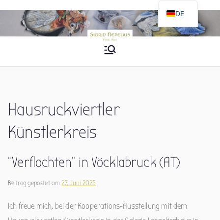
Zum
DE
Inhalt
EN
springen
Sigrid Nepelius
Fine Art
Hausruckviertler
Künstlerkreis
“Verflochten” in Vöcklabruck (AT)
Beitrag gepostet am
27. Juni 2025
Ich freue mich, bei der Kooperations-Ausstellung mit dem