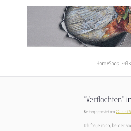
Zum
Inhalt
springen
Home
Shop
Ak
“Verflochten” i
Beitrag gepostet am
27. Juni 
Ich freue mich, bei der 