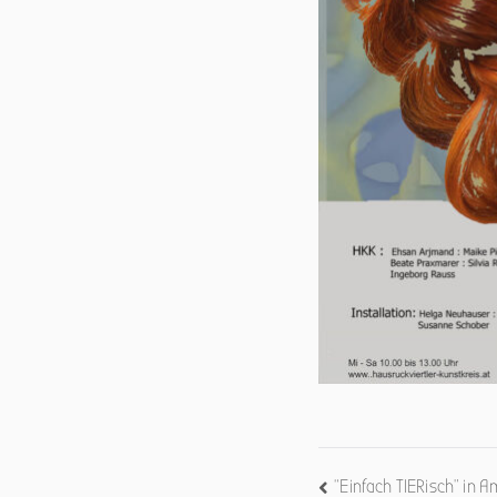
Beitrags-
“Einfach TIERisch” in A