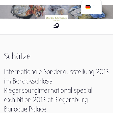
Zum
DE
Inhalt
EN
springen
Sigrid Nepelius
Fine Art
Schätze
Internationale Sonderausstellung 2013
im Barockschloss
Riegersburg
International special
exhibition 2013 at Riegersburg
Baroque Palace