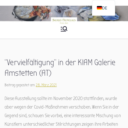
Zum
DE
Inhalt
EN
springen
Sigrid Nepelius
Fine Art
“Vervielfältigung” in der KIAM Galerie
Amstetten (AT)
Beitrag gepostet am
28. März 2021
Diese Ausstellung sollte im November 2020 stattfinden, wurde
aber wegen der Covid-Maßnahmen verschoben. Wenn Sie in der
Gegend sind, schauen Sie vorbei, eine interessante Mischung von
Künstlern unterschiedlicher Stilrichtungen zeigen ihre Arbeiten